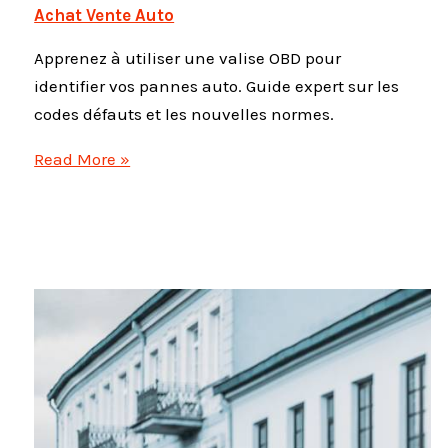
Achat Vente Auto
Apprenez à utiliser une valise OBD pour
identifier vos pannes auto. Guide expert sur les
codes défauts et les nouvelles normes.
Diagnostic
Read More »
auto
:
Comment
détecter
les
pannes
avec
une
valise
OBD