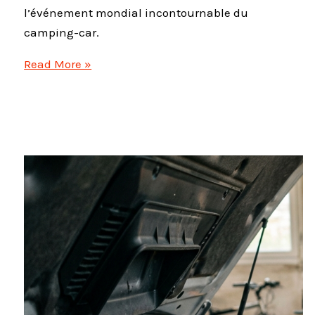
l’événement mondial incontournable du
camping-car.
Caravan
Read More »
Salon
Düsseldorf
2026
:
Le
rendez-
vous
mondial
à
ne
pas
manquer