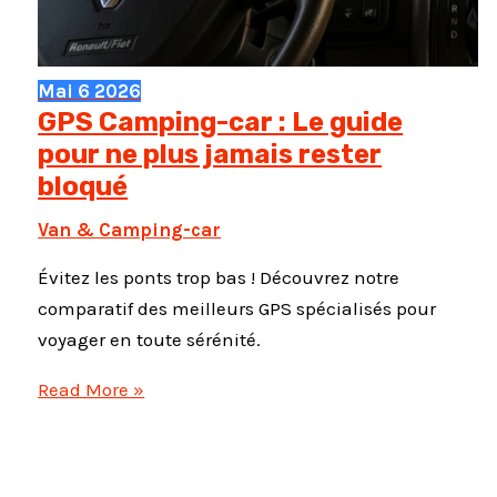
Mai
6
2026
GPS Camping-car : Le guide
pour ne plus jamais rester
bloqué
Van & Camping-car
Évitez les ponts trop bas ! Découvrez notre
comparatif des meilleurs GPS spécialisés pour
voyager en toute sérénité.
GPS
Read More »
Camping-
car
: