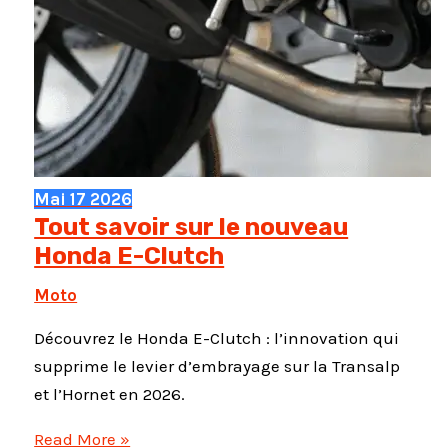
Mai
17
2026
Tout savoir sur le nouveau
Honda E-Clutch
Moto
Découvrez le Honda E-Clutch : l’innovation qui
supprime le levier d’embrayage sur la Transalp
et l’Hornet en 2026.
Tout
Read More »