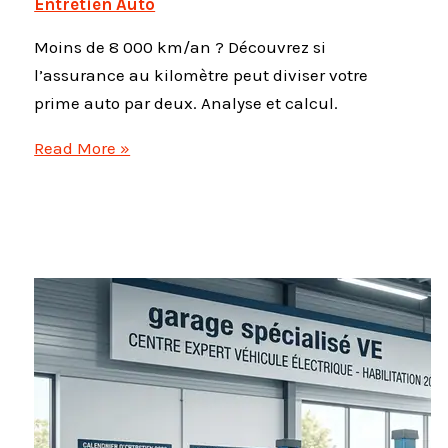
Entretien Auto
Moins de 8 000 km/an ? Découvrez si
l’assurance au kilomètre peut diviser votre
prime auto par deux. Analyse et calcul.
Pay
Read More »
as
you
drive
:
l’assurance
au
kilomètre
est-
elle
vraiment