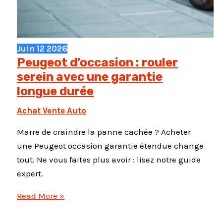
Juin
12
2026
Peugeot d’occasion : rouler
serein avec une garantie
longue durée
Achat Vente Auto
Marre de craindre la panne cachée ? Acheter
une Peugeot occasion garantie étendue change
tout. Ne vous faites plus avoir : lisez notre guide
expert.
Peugeot
Read More »
d’occasion