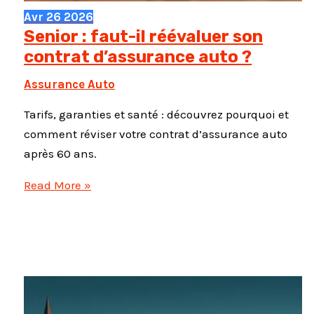
Avr
26
2026
Senior : faut-il réévaluer son
contrat d’assurance auto ?
Assurance Auto
Tarifs, garanties et santé : découvrez pourquoi et
comment réviser votre contrat d’assurance auto
après 60 ans.
Senior
Read More »
:
faut-
il
réévaluer
son
contrat