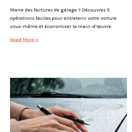
Marre des factures de garage ? Découvrez 5
opérations faciles pour entretenir votre voiture
vous-même et économiser la main-d’œuvre.
Entretien
Read More »
voiture
débutant
:
5
opérations
à
faire
soi-
même