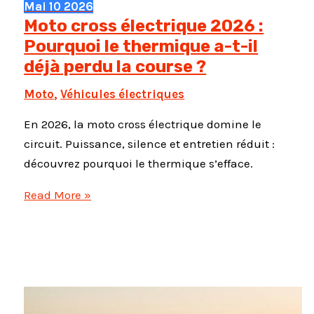
Mai
10
2026
Moto cross électrique 2026 :
Pourquoi le thermique a-t-il
déjà perdu la course ?
Moto
,
Véhicules électriques
En 2026, la moto cross électrique domine le
circuit. Puissance, silence et entretien réduit :
découvrez pourquoi le thermique s’efface.
Moto
Read More »
cross
électrique
2026
:
Pourquoi
le