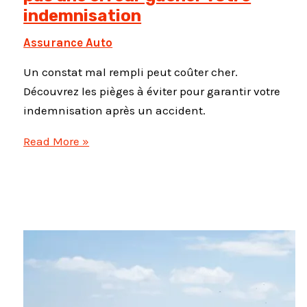
indemnisation
Assurance Auto
Un constat mal rempli peut coûter cher.
Découvrez les pièges à éviter pour garantir votre
indemnisation après un accident.
Constat
Read More »
amiable
:
ne
laissez
pas
une
erreur
gâcher