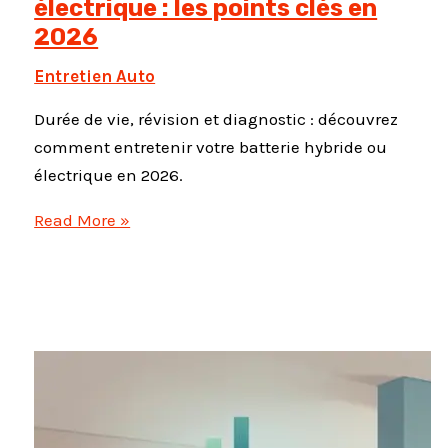
électrique : les points clés en
2026
Entretien Auto
Durée de vie, révision et diagnostic : découvrez
comment entretenir votre batterie hybride ou
électrique en 2026.
Entretien
Read More »
batterie
hybride
et
électrique
:
les
points
clés