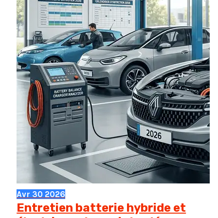
rentable
pour
vous
?
Avr
30
2026
Entretien batterie hybride et