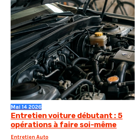
Mai
14
2026
Entretien voiture débutant : 5
opérations à faire soi-même
Entretien Auto