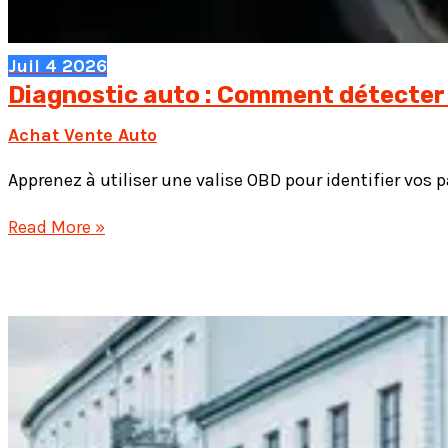
Juil
4
2026
Diagnostic auto : Comment détecter 
Achat Vente Auto
Apprenez à utiliser une valise OBD pour identifier vos 
Diagnostic
Read More »
auto
:
Comment
détecter
les
pannes
avec