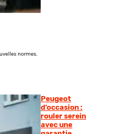
ouvelles normes.
Peugeot
d’occasion :
rouler serein
avec une
garantie