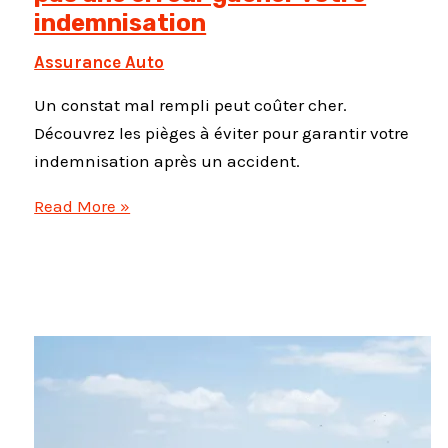
indemnisation
Assurance Auto
Un constat mal rempli peut coûter cher.
Découvrez les pièges à éviter pour garantir votre
indemnisation après un accident.
Constat
Read More »
amiable
:
ne
laissez
pas
une
erreur
gâcher