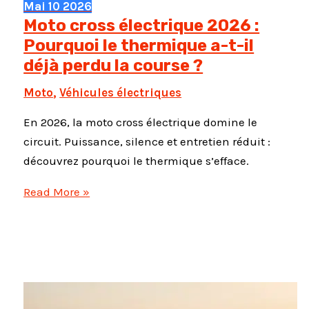
Mai
10
2026
Moto cross électrique 2026 :
Pourquoi le thermique a-t-il
déjà perdu la course ?
Moto
,
Véhicules électriques
En 2026, la moto cross électrique domine le
circuit. Puissance, silence et entretien réduit :
découvrez pourquoi le thermique s’efface.
Moto
Read More »
cross
électrique
2026
:
Pourquoi
le