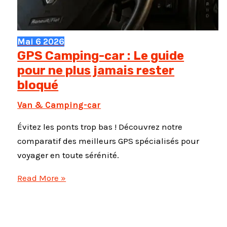
Mai
6
2026
GPS Camping-car : Le guide
pour ne plus jamais rester
bloqué
Van & Camping-car
Évitez les ponts trop bas ! Découvrez notre
comparatif des meilleurs GPS spécialisés pour
voyager en toute sérénité.
GPS
Read More »
Camping-
car
: