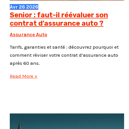
Avr
26
2026
Senior : faut-il réévaluer son
contrat d’assurance auto ?
Assurance Auto
Tarifs, garanties et santé : découvrez pourquoi et
comment réviser votre contrat d’assurance auto
après 60 ans.
Senior
Read More »
:
faut-
il
réévaluer
son
contrat