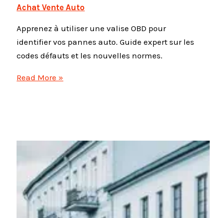
Achat Vente Auto
Apprenez à utiliser une valise OBD pour
identifier vos pannes auto. Guide expert sur les
codes défauts et les nouvelles normes.
Diagnostic
Read More »
auto
:
Comment
détecter
les
pannes
avec
une
valise
OBD