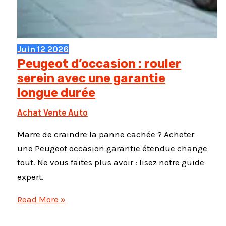
Juin
12
2026
Peugeot d’occasion : rouler
serein avec une garantie
longue durée
Achat Vente Auto
Marre de craindre la panne cachée ? Acheter
une Peugeot occasion garantie étendue change
tout. Ne vous faites plus avoir : lisez notre guide
expert.
Peugeot
Read More »
d’occasion