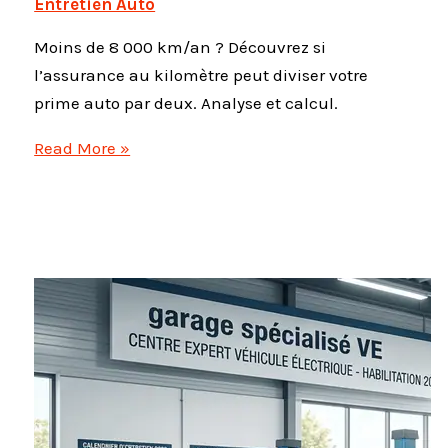
Entretien Auto
Moins de 8 000 km/an ? Découvrez si
l’assurance au kilomètre peut diviser votre
prime auto par deux. Analyse et calcul.
Pay
Read More »
as
you
drive
:
l’assurance
au
kilomètre
est-
elle
vraiment