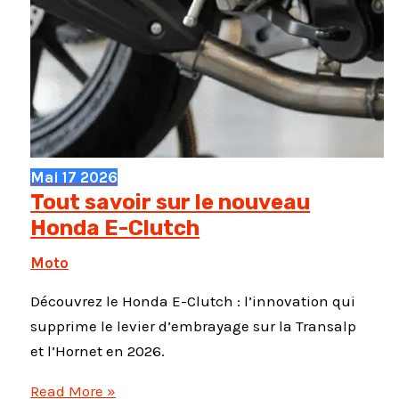
Mai
17
2026
Tout savoir sur le nouveau
Honda E-Clutch
Moto
Découvrez le Honda E-Clutch : l’innovation qui
supprime le levier d’embrayage sur la Transalp
et l’Hornet en 2026.
Tout
Read More »