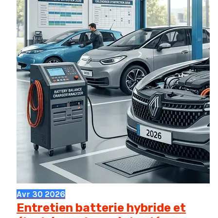
rentable
pour
vous
?
Avr
30
2026
Entretien batterie hybride et