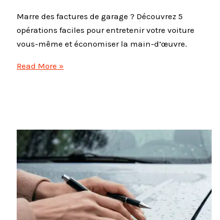
Marre des factures de garage ? Découvrez 5
opérations faciles pour entretenir votre voiture
vous-même et économiser la main-d’œuvre.
Entretien
Read More »
voiture
débutant
:
5
opérations
à
faire
soi-
même