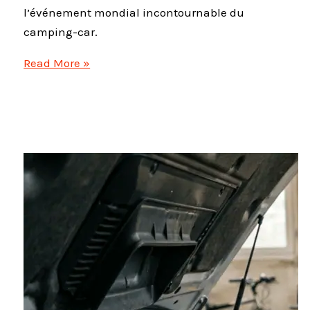
l’événement mondial incontournable du
camping-car.
Caravan
Read More »
Salon
Düsseldorf
2026
:
Le
rendez-
vous
mondial
à
ne
pas
manquer