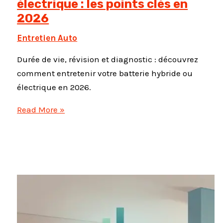
électrique : les points clés en
2026
Entretien Auto
Durée de vie, révision et diagnostic : découvrez
comment entretenir votre batterie hybride ou
électrique en 2026.
Entretien
Read More »
batterie
hybride
et
électrique
:
les
points
clés