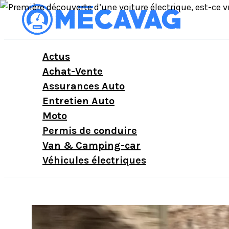
Aller
au
contenu
Actus
Achat-Vente
Assurances Auto
Entretien Auto
Moto
Permis de conduire
Van & Camping-car
Véhicules électriques