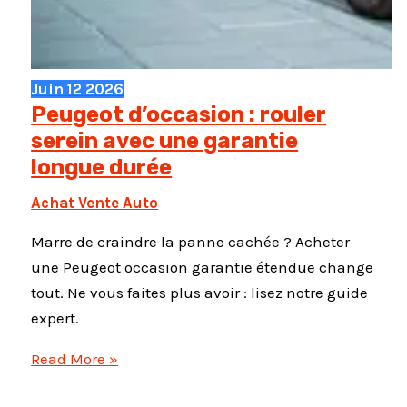
Juin
12
2026
Peugeot d’occasion : rouler
serein avec une garantie
longue durée
Achat Vente Auto
Marre de craindre la panne cachée ? Acheter
une Peugeot occasion garantie étendue change
tout. Ne vous faites plus avoir : lisez notre guide
expert.
Peugeot
Read More »
d’occasion