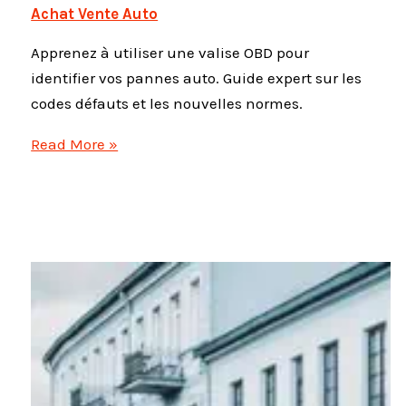
Achat Vente Auto
Apprenez à utiliser une valise OBD pour
identifier vos pannes auto. Guide expert sur les
codes défauts et les nouvelles normes.
Diagnostic
Read More »
auto
:
Comment
détecter
les
pannes
avec
une
valise
OBD