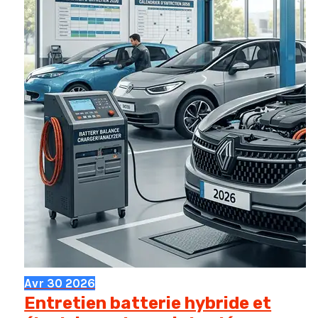
rentable
pour
vous
?
Avr
30
2026
Entretien batterie hybride et