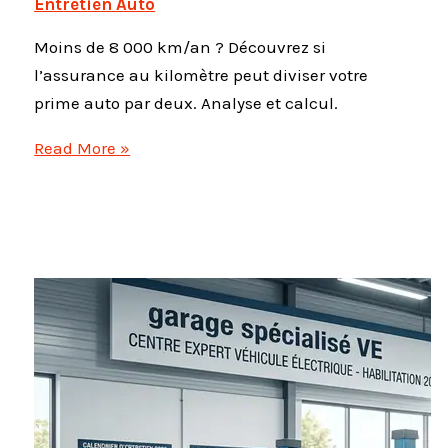
Entretien Auto
Moins de 8 000 km/an ? Découvrez si
l’assurance au kilomètre peut diviser votre
prime auto par deux. Analyse et calcul.
Pay
Read More »
as
you
drive
:
l’assurance
au
kilomètre
est-
elle
vraiment