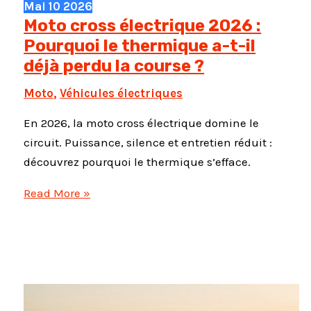
Mai
10
2026
Moto cross électrique 2026 :
Pourquoi le thermique a-t-il
déjà perdu la course ?
Moto
,
Véhicules électriques
En 2026, la moto cross électrique domine le
circuit. Puissance, silence et entretien réduit :
découvrez pourquoi le thermique s’efface.
Moto
Read More »
cross
électrique
2026
:
Pourquoi
le