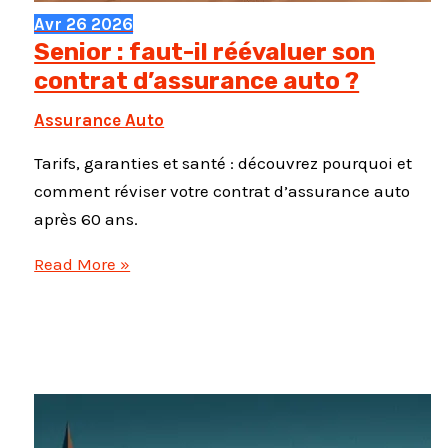
Avr
26
2026
Senior : faut-il réévaluer son
contrat d’assurance auto ?
Assurance Auto
Tarifs, garanties et santé : découvrez pourquoi et
comment réviser votre contrat d’assurance auto
après 60 ans.
Senior
Read More »
:
faut-
il
réévaluer
son
contrat