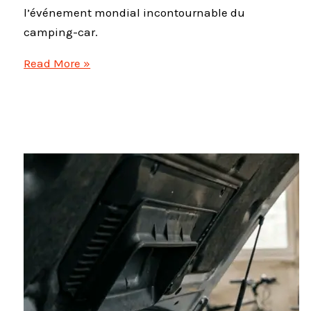
l’événement mondial incontournable du
camping-car.
Caravan
Read More »
Salon
Düsseldorf
2026
:
Le
rendez-
vous
mondial
à
ne
pas
manquer