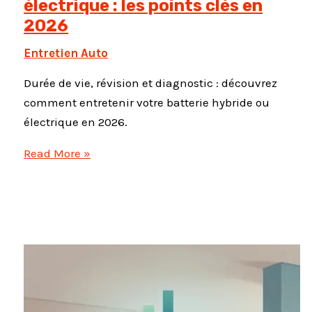
électrique : les points clés en
2026
Entretien Auto
Durée de vie, révision et diagnostic : découvrez
comment entretenir votre batterie hybride ou
électrique en 2026.
Entretien
Read More »
batterie
hybride
et
électrique
:
les
points
clés