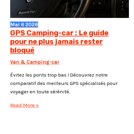
Mai
6
2026
GPS Camping-car : Le guide
pour ne plus jamais rester
bloqué
Van & Camping-car
Évitez les ponts trop bas ! Découvrez notre
comparatif des meilleurs GPS spécialisés pour
voyager en toute sérénité.
GPS
Read More »
Camping-
car
: