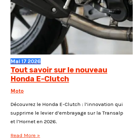
Mai
17
2026
Tout savoir sur le nouveau
Honda E-Clutch
Moto
Découvrez le Honda E-Clutch : l’innovation qui
supprime le levier d’embrayage sur la Transalp
et l’Hornet en 2026.
Tout
Read More »