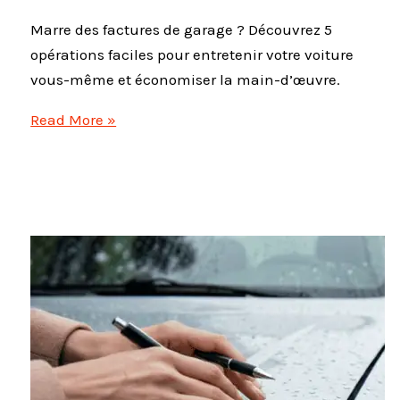
Marre des factures de garage ? Découvrez 5
opérations faciles pour entretenir votre voiture
vous-même et économiser la main-d’œuvre.
Entretien
Read More »
voiture
débutant
:
5
opérations
à
faire
soi-
même