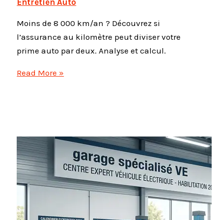
Entretien Auto
Moins de 8 000 km/an ? Découvrez si
l’assurance au kilomètre peut diviser votre
prime auto par deux. Analyse et calcul.
Pay
Read More »
as
you
drive
:
l’assurance
au
kilomètre
est-
elle
vraiment