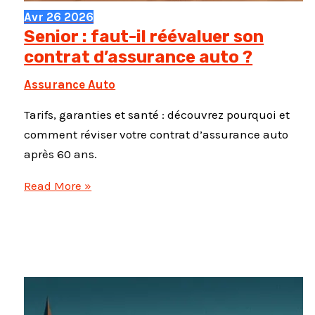
Avr
26
2026
Senior : faut-il réévaluer son
contrat d’assurance auto ?
Assurance Auto
Tarifs, garanties et santé : découvrez pourquoi et
comment réviser votre contrat d’assurance auto
après 60 ans.
Senior
Read More »
:
faut-
il
réévaluer
son
contrat