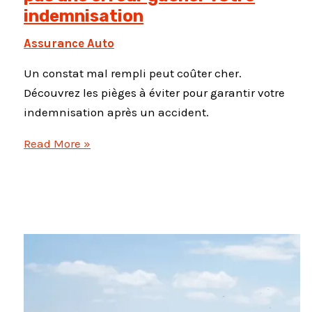
indemnisation
Assurance Auto
Un constat mal rempli peut coûter cher.
Découvrez les pièges à éviter pour garantir votre
indemnisation après un accident.
Constat
Read More »
amiable
:
ne
laissez
pas
une
erreur
gâcher