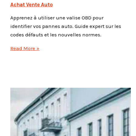
Achat Vente Auto
Apprenez à utiliser une valise OBD pour
identifier vos pannes auto. Guide expert sur les
codes défauts et les nouvelles normes.
Diagnostic
Read More »
auto
:
Comment
détecter
les
pannes
avec
une
valise
OBD