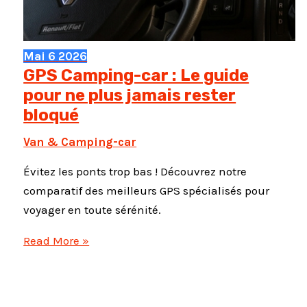
Mai
6
2026
GPS Camping-car : Le guide
pour ne plus jamais rester
bloqué
Van & Camping-car
Évitez les ponts trop bas ! Découvrez notre
comparatif des meilleurs GPS spécialisés pour
voyager en toute sérénité.
GPS
Read More »
Camping-
car
: