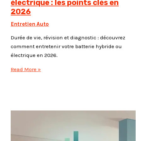
électrique : les points clés en
2026
Entretien Auto
Durée de vie, révision et diagnostic : découvrez
comment entretenir votre batterie hybride ou
électrique en 2026.
Entretien
Read More »
batterie
hybride
et
électrique
:
les
points
clés