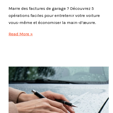
Marre des factures de garage ? Découvrez 5
opérations faciles pour entretenir votre voiture
vous-même et économiser la main-d’œuvre.
Entretien
Read More »
voiture
débutant
:
5
opérations
à
faire
soi-
même