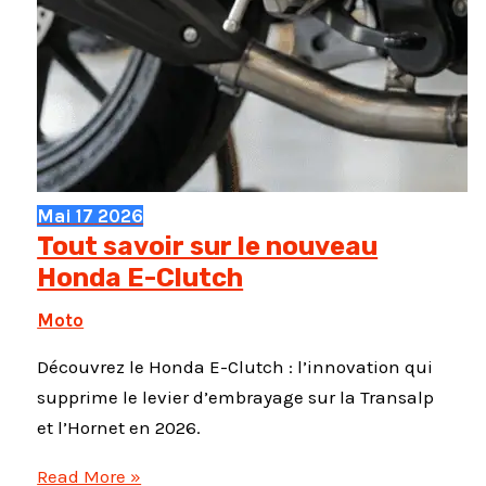
Mai
17
2026
Tout savoir sur le nouveau
Honda E-Clutch
Moto
Découvrez le Honda E-Clutch : l’innovation qui
supprime le levier d’embrayage sur la Transalp
et l’Hornet en 2026.
Tout
Read More »