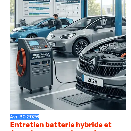
rentable
pour
vous
?
Avr
30
2026
Entretien batterie hybride et