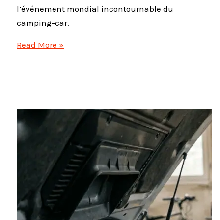
l’événement mondial incontournable du
camping-car.
Caravan
Read More »
Salon
Düsseldorf
2026
:
Le
rendez-
vous
mondial
à
ne
pas
manquer