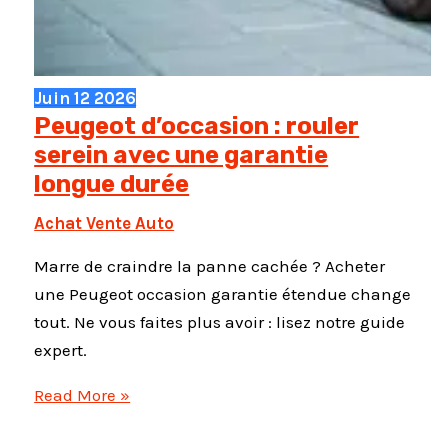
Juin
12
2026
Peugeot d’occasion : rouler
serein avec une garantie
longue durée
Achat Vente Auto
Marre de craindre la panne cachée ? Acheter
une Peugeot occasion garantie étendue change
tout. Ne vous faites plus avoir : lisez notre guide
expert.
Peugeot
Read More »
d’occasion