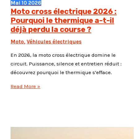
Mai
10
2026
Moto cross électrique 2026 :
Pourquoi le thermique a-t-il
déjà perdu la course ?
Moto
,
Véhicules électriques
En 2026, la moto cross électrique domine le
circuit. Puissance, silence et entretien réduit :
découvrez pourquoi le thermique s’efface.
Moto
Read More »
cross
électrique
2026
:
Pourquoi
le